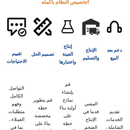
تخصيص النظام بأكمله!
إنتاج
دعم بعد
الإنتاج
تقييم
العينة
تصميم الحل
البيع
والتسليم
الاحتياجات
واختبارها
قم
التواصل
بإنشاء
الكامل
نماذج
قم بتطوير
المضي
وفهم
أولية بناءً
خطة
تقديم
قدما في
متطلبات
على
مخصصة
الخدمات
الإنتاج
العملاء ،
خطة
بناءً على
الشاملة ،
الضخم
بما في