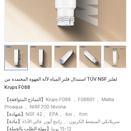
استبدال فلتر المياه لآلة القهوة المعتمدة من TÜV NSF لفلتر
Krups F088
Krups F088 ， F08801 ， Melita
【النماذج المتوافقة】
Proaqua ， NIRF700 Nivona
NSF 42 、 EPA 、 tüv 、 fcm
【شهادة】
سريلانكي المنشط الكربون 、 راتنج أيون عالي الأداء
【مادة】
12-15 يوما
【مهلة الطلب بالجملة】