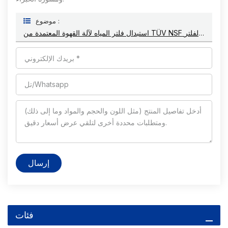
موضوع :
استبدال فلتر المياه لآلة القهوة المعتمدة من TÜV NSF لفلتر Krups F088
إرسال
فئات