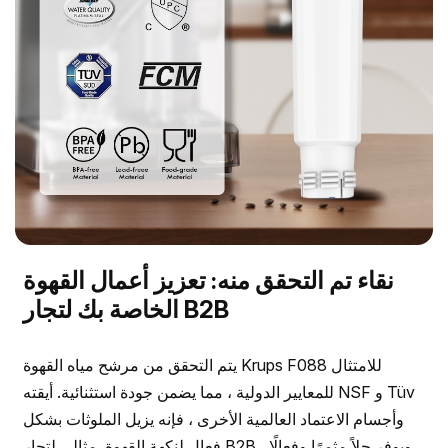
نقاء تم التحقق منه: تعزيز أعمال القهوة
الخاصة بك لتجار B2B
يتم التحقق من مرشح مياه القهوة Krups F088 للامتثال
للمعايير الدولية ، مما يضمن جودة استثنائية. أيقته NSF و Tüv
وأجسام الاعتماد العالمية الأخرى ، فإنه يزيل الملوثات بشكل
فعال لنكهة القهوة. مثالي لتجار B2B ، ويوفر حلاً مثمرًا وفعالًا