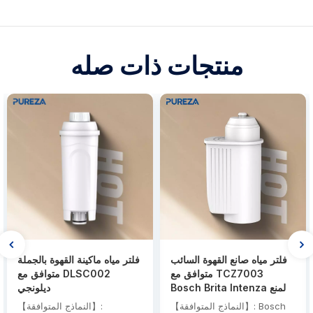
منتجات ذات صله
فلتر مياه صانع القهوة السائب
فلتر مياه ماكينة القهوة بالجملة
متوافق مع TCZ7003
متوافق مع DLSC002
Bosch Brita Intenza لمنع
ديلونجي
الترسبات الكلسية
【النماذج المتوافقة】: Bosch
【النماذج المتوافقة】: