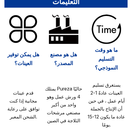
التعليمات
ما هو وقت
هل هو مصنع
هل يمكن توفير
التسليم
المصدر؟
العينات؟
النموذجي؟
يستغرق تسليم
يمتلك Pureza حاليًا
العينات عادةً 1-2
قدم عينات
4 ورش عمل وهو
أيام عمل ، في حين
مجانية إذا كنت
واحد من أكبر
أن الإنتاج بالجملة
توافق على رعاية
مصنعي مرشحات
عادة ما يكون 12-15
الشحن المعبر.
الثلاجة في الصين
يومًا.