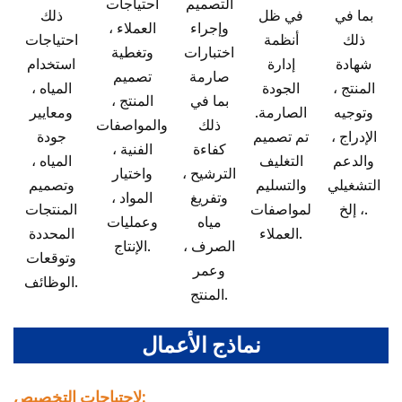
التصميم
احتياجات
بما في
في ظل
ذلك
وإجراء
العملاء ،
ذلك
أنظمة
احتياجات
اختبارات
وتغطية
شهادة
إدارة
استخدام
صارمة
تصميم
المنتج ،
الجودة
المياه ،
بما في
المنتج ،
وتوجيه
الصارمة.
ومعايير
ذلك
والمواصفات
الإدراج ،
تم تصميم
جودة
كفاءة
الفنية ،
والدعم
التغليف
المياه ،
الترشيح ،
واختيار
التشغيلي
والتسليم
وتصميم
وتفريغ
المواد ،
، إلخ.
لمواصفات
المنتجات
مياه
وعمليات
العملاء.
المحددة
الصرف ،
الإنتاج.
وتوقعات
وعمر
الوظائف.
المنتج.
نماذج الأعمال
لاحتياجات التخصيص: