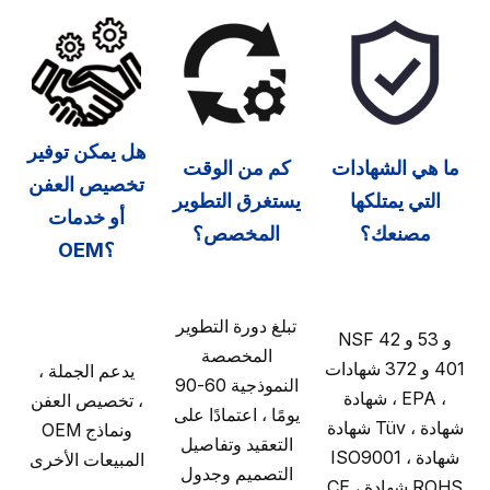
هل يمكن توفير
ما هي الشهادات
كم من الوقت
تخصيص العفن
التي يمتلكها
يستغرق التطوير
أو خدمات
مصنعك؟
المخصص؟
OEM؟
تبلغ دورة التطوير
NSF 42 و 53 و
المخصصة
401 و 372 شهادات
يدعم الجملة ،
النموذجية 60-90
، شهادة EPA ،
تخصيص العفن ،
يومًا ، اعتمادًا على
شهادة Tüv ، شهادة
OEM ونماذج
التعقيد وتفاصيل
ISO9001 ، شهادة
المبيعات الأخرى
التصميم وجدول
CE ، شهادة ROHS