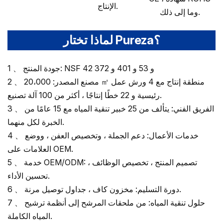
الإنتاج.
وما إلى ذلك.
لماذا تختار Pureza؟
1 、 جودة المنتج: NSF 42 و 53 و 401 و 372
2 、 مصنع المصدر: 20،000 ㎡ منطقة إنتاج مع 4 ورش عمل
رئيسية و 22 خطًا إنتاجًا ، أكثر من 100 آلة تصنيع.
3 、 الفريق الفني: يتألف من 25 خبير تنقية المياه مع 15 عامًا من
الخبرة لكل منهما.
4 、 خدمات الأعمال: دعم الجملة ، وتخصيص العفن ، ووضع
العلامات على OEM.
5 、 خدمة OEM/ODM: تصميم المنتج ، تخصيص الوظائف ،
تحسين الأداء.
6 、 دورة التسليم: مخزون كاف ، جداول توصيل مرنة.
7 、 حلول تنقية المياه: من ملحقات المرشح إلى أنظمة ترشيح
المياه الكاملة.