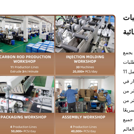
بات
ئبة
يجمع Pureza بين التكنولوجيا المتقدمة مع الإنتاج على
ت صب الحقن
الخاصة بنا أكثر من 20،000 وحدة يوميًا ، بينما يعمل 11
بون على ارتفاع 3 أمتار في
 أكثر من
أكثر من
 سريعًا
 جميع