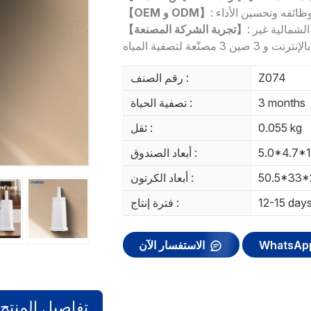
ائفه وتحسين الأداء
:
【OEM و ODM】
: مورد مخصص لمحلات السوبر ماركت في أمريكا الشمالية غير
【تجربة الشركة المصنعة】
3 صين 3 مصنّعة لتصفية المياه
Z074
رقم الصنف :
3 months
تصفية الحياة :
0.055 kg
ثقل :
5.0*4.7*
أبعاد الصندوق :
50.5*33*
أبعاد الكرتون :
12-15 day
فترة إنتاج :
WhatsAp
الاستفسار الآن
تفاصيل المنتج