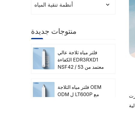
أنظمة تنقية المياه
منتوجات جديدة
فلتر مياه ثلاجة عالي
الكفاءة EDR3RXD1
NSF42 / 53 معتمد من
OEM / ODM
فلتر مياه الثلاجة OEM
ODM ل LT600P مع
لصين ، حيث احتلت المرتبة الأولى بين أفضل
شهادة NSF
فلتر مياه ماكينة القهوة
بالجملة متوافق مع