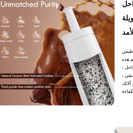
احل
يلة
أمد
اطيش
م هذه
احل ،
نقي ،
آلاتك