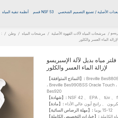
معدات الأصلية / تصنيع التصميم الشخصي
قسم NSF 53
أنظمة تنقية المياه
Breville 
أنت في :
/
مرشحات المياه لآلات القهوة الأصلية
/
مرشحات المياه
/
وطن
/
لإزالة الماء العسر والكلور
فلتر مياه بديل لآلة الإسبريسو Breville Barista Touch BES880
لإزالة الماء العسر والكلور
Breville Bes880B
【النماذج المتوافقة】:
، Breville Bes990BSS Oracle Touch ، B
Bes920
NSF 42 、 EPA 、 tüv 、 
【شهادة】:
ربون 、 راتنج أيون عالي الأداء
【مادة】:
12-15 يوما
【مهلة الرصاص السائبة】:
ه الكاملة
【خيارات التخصيص الكاملة】: