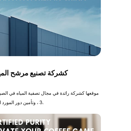
النمو الاستراتيجي لـ Pureza كشركة تصنيع مرشح
3 ، وتأمين دور المورد الرسمي لسلاسل البيع بالتجزئة غير المتصلة بالإنترنت عبر أمريكا الشمالية.