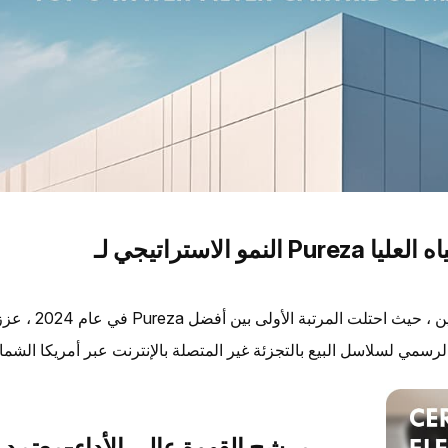
 المياه العليا
في عام 2024 ، عززت Pureza موقعها كشركة رائدة في مجال تصفية المياه في ا
مرشح القهوة عالي الأداء-معتمد