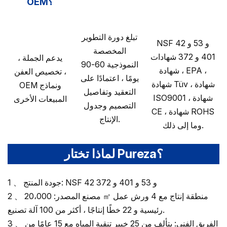
OEM؟
تبلغ دورة التطوير
NSF 42 و 53 و
المخصصة
401 و 372 شهادات
يدعم الجملة ،
النموذجية 60-90
، شهادة EPA ،
تخصيص العفن ،
يومًا ، اعتمادًا على
شهادة Tüv ، شهادة
OEM ونماذج
التعقيد وتفاصيل
ISO9001 ، شهادة
المبيعات الأخرى
التصميم وجدول
CE ، شهادة ROHS
الإنتاج.
وما إلى ذلك.
لماذا تختار Pureza؟
1 、 جودة المنتج: NSF 42 و 53 و 401 و 372
2 、 مصنع المصدر: 20،000 ㎡ منطقة إنتاج مع 4 ورش عمل
رئيسية و 22 خطًا إنتاجًا ، أكثر من 100 آلة تصنيع.
3 、 الفريق الفني: يتألف من 25 خبير تنقية المياه مع 15 عامًا من