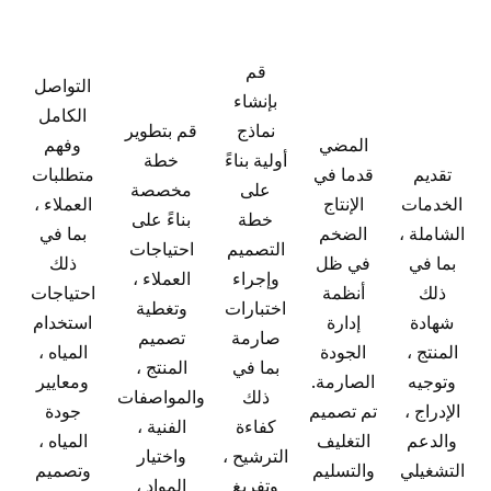
قم
التواصل
بإنشاء
الكامل
نماذج
قم بتطوير
المضي
وفهم
أولية بناءً
خطة
تقديم
قدما في
متطلبات
على
مخصصة
الخدمات
الإنتاج
العملاء ،
خطة
بناءً على
الشاملة ،
الضخم
بما في
التصميم
احتياجات
بما في
في ظل
ذلك
وإجراء
العملاء ،
ذلك
أنظمة
احتياجات
اختبارات
وتغطية
شهادة
إدارة
استخدام
صارمة
تصميم
المنتج ،
الجودة
المياه ،
بما في
المنتج ،
وتوجيه
الصارمة.
ومعايير
ذلك
والمواصفات
الإدراج ،
تم تصميم
جودة
كفاءة
الفنية ،
والدعم
التغليف
المياه ،
الترشيح ،
واختيار
التشغيلي
والتسليم
وتصميم
وتفريغ
المواد ،