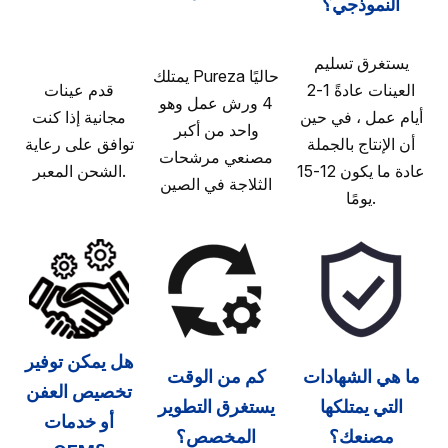
النموذجي؟
يستغرق تسليم
يمتلك Pureza حاليًا
العينات عادةً 1-2
قدم عينات
4 ورش عمل وهو
أيام عمل ، في حين
مجانية إذا كنت
واحد من أكبر
أن الإنتاج بالجملة
توافق على رعاية
مصنعي مرشحات
عادة ما يكون 12-15
الشحن المعبر.
الثلاجة في الصين
يومًا.
هل يمكن توفير
ما هي الشهادات
كم من الوقت
تخصيص العفن
التي يمتلكها
يستغرق التطوير
أو خدمات
مصنعك؟
المخصص؟