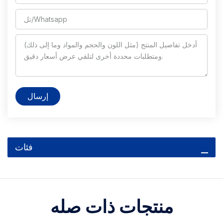
إرسال
فئات
منتجات ذات صله