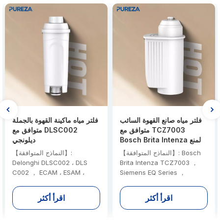
فلتر مياه صانع القهوة السائب
فلتر مياه ماكينة القهوة بالجملة
متوافق مع TCZ7003
متوافق مع DLSC002
Bosch Brita Intenza لمنع
ديلونجي
الترسبات الكلسية
【النماذج المتوافقة】: Bosch
【النماذج المتوافقة】:
Delonghi DLSC002 ، DLS
Brita Intenza TCZ7003 ，
C002 ， ECAM ، ESAM ،
Siemens EQ Series ，
ETAM ، BCO ، EC ، EC680 ،
Panasonic NC-ZA1
【شهادة】: NSF 42 、 EPA 、
EC800 【شهادة】: NSF 42 、
اقرأ أكثر
اقرأ أكثر
tüv 、 fcm 【مادة】: سريلانكي
EPA 、 tüv 、 fcm 【مادة】:
المنشط الكربون 、 راتنج أيون
سريلانكي المنشط الكربون 、