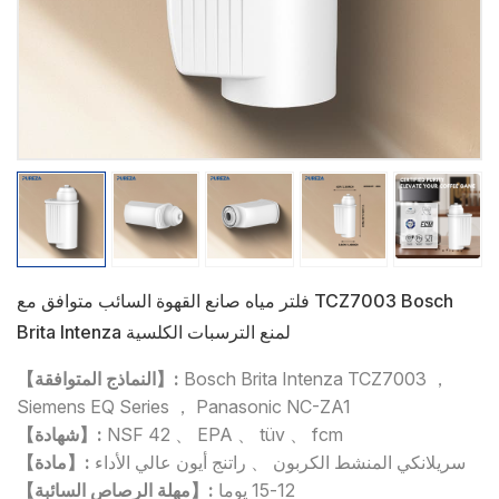
فلتر مياه صانع القهوة السائب متوافق مع TCZ7003 Bosch
Brita Intenza لمنع الترسبات الكلسية
Bosch Brita Intenza TCZ7003 ，
【النماذج المتوافقة】:
Siemens EQ Series ， Panasonic NC-ZA1
NSF 42 、 EPA 、 tüv 、 fcm
【شهادة】:
سريلانكي المنشط الكربون 、 راتنج أيون عالي الأداء
【مادة】:
12-15 يوما
【مهلة الرصاص السائبة】: