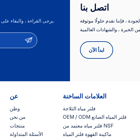
اتصل بنا
وتحسين الأداء 【تجربة الشركة
وتخصيص الوظائف وتحسين الأدا
مصنعة】: مورد مخصص لمحلات
【تجربة الشركة المصنعة】مور
ماركت في أمريكا الشمالية غير
مخصص لمحلات السوبر ماركت ف
دة ، فإننا نقدم حلولًا موثوقة
يرجى القراءة ، والبقاء على اطلاع ، والاشتراك ، ونحن نرحب بك لنقول لنا ما هو رأيك.
متصل بالإنترنت و Top 3 Canner
أمريكا الشمالية غير متصل بالإنترنت 
ات من الخبرة ، والشهادات العالمية (NSF ، CE ، FDA) ، والأسعار
Top 3 Canner Cannase Cannase
Cannase Cannase
التنافسية. نحن نقدم خدمات OEM/ODM ونكون موردين موثوق بهم لأهم العلامات
ابدأ الآن
العلامات الساخنة
عن
فلتر مياه الثلاجة
وطن
OEM / ODM فلتر المياه الصانع
من نحن
فلتر مياه معتمد من NSF
منتجات
ماكينة القهوة فلتر المياه
الأسئلة المتداولة