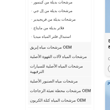
مرشحات بديلة من كينمور
مرشحات بديلة من إل جي
مرشحات بديلة من فريجيدير
فلاتر بديلة من مايتاج
استبدال فلتر المياه ميديا
G
S-
مرشحات مياه إبريق OEM
افقة】GE GXRTDR،
مرشحات المياه لآلات القهوة الأصلية
C
H
مرشحات المياه الأصلية للسيارات
الترفيهية
W
مرشحات مياه الصنبور الأصلية
5
مرشحات محطة تعبئة الزجاجات OEM
5
منة
مرشحات المياه كتلة الكربون OEM
ذا
ع