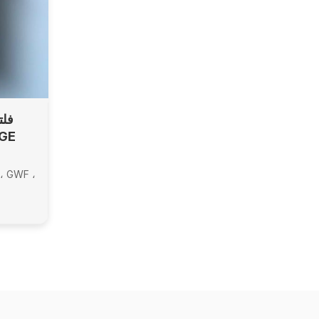
الملحقات وأنظمة ترشيح المياه الكاملة
【OEM و ODM】: تصميم المنتج
وت
وتخصيص الوظائف وتحسين الأداء
【تج
【تجربة الشركة المصنعة】: مورد
مخصص
مخصص لمحلات السوبر ماركت في
أمريكا
أمريكا الشمالية غير متصلة بالإنترنت و 3
annase
صين 3 مصنّعة لتصفية المياه
فلت
، GWF ،
WF1060 ،
9991
سر
التخصي