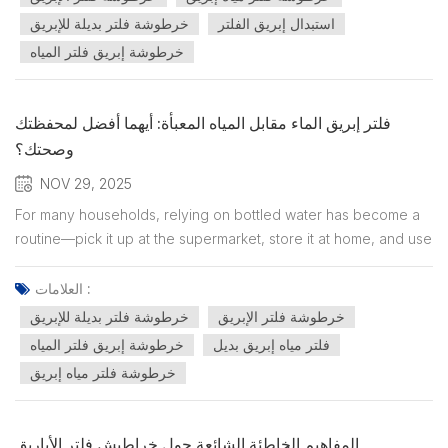
استبدال إبريق الفلتر
خرطوشة فلتر بديلة للإبريق
خرطوشة إبريق فلتر المياه
فلتر إبريق الماء مقابل المياه المعبأة: أيهما أفضل لمحفظتك
وصحتك؟
NOV 29, 2025
For many households, relying on bottled water has become a
routine—pick it up at the supermarket, store it at home, and use
it for everyday drinking. Bottled water feels clean, convenient,
and safe. But as prices continue to rise and plastic waste
العلامات :
becomes a growing concern, more consumers are...
خرطوشة فلتر الإبريق
خرطوشة فلتر بديلة للإبريق
فلتر مياه إبريق بديل
خرطوشة إبريق فلتر المياه
خرطوشة فلتر مياه إبريق
المفاهيم الخاطئة الشائعة حول خراطيش فلتر الأباريق