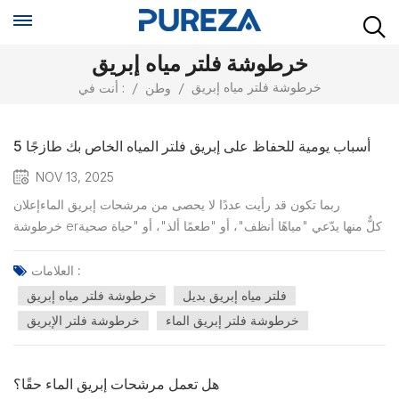
خرطوشة فلتر مياه إبريق
خرطوشة فلتر مياه إبريق
/
وطن
/
أنت في :
5 أسباب يومية للحفاظ على إبريق فلتر المياه الخاص بك طازجًا
NOV 13, 2025
ربما تكون قد رأيت عددًا لا يحصى من مرشحات إبريق الماءإعلان
خرطوشة erكلٌّ منها يدّعي "مياهًا أنظف"، أو "طعمًا ألذ"، أو "حياة صحية
أكثر". ولكن هل فكرتَ يومًا: ما الفرق الحقيقي الذي تُحدثه هذه الفلاتر في
حياتك اليومية؟ بعيدًا عن ادعاءات التسويق، ما هي قيمتها الحقيقية؟ في
العلامات :
الواقع، فإن دور الفلتر ف...
فلتر مياه إبريق بديل
خرطوشة فلتر مياه إبريق
خرطوشة فلتر إبريق الماء
خرطوشة فلتر الإبريق
هل تعمل مرشحات إبريق الماء حقًا؟