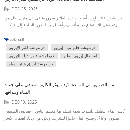
DEC 05, 2025
خراطيش فلتر الإبريقأصبحت هذه الفلاتر ضرورية في كل منزل لكل من
يرغب في الاستمتاع بمياه أنظف وأفضل مذاقًا دون الحاجة إلى تركيب
أنظمة معقدة. ومع ذلك، ورغم شعبيتها، لا تزال هناك مفاهيم خاطئة كثيرة
تحيط بكيفية عمل هذه الفلاتر، وما تزيله من شوائب، ومدى فعاليتها
العلامات :
الحقيقية. سنوضح اليوم بعضًا من أكثر المفاهيم...
خرطوشة فلتر مياه إبريق
خرطوشة فلتر الإبريق
استبدال إبريق الفلتر
خرطوشة فلتر بديلة للإبريق
خرطوشة إبريق فلتر المياه
من الصنبور إلى المائدة: كيف يؤثر الكلور المتبقي على جودة
المياه ومذاقها
DEC 10, 2025
يُعتبر الماء النظيف للشرب نعمةً يُسلّم بها معظم الناس - يفتحون الصنبور،
يملؤون وعاءً، ويصبح الماء جاهزًا للشرب. ولكن مع ازدياد اهتمام الأسر
بمكونات مياه الصنبور، أصبحت مناقشة الكلور والطعم وجودة المياه