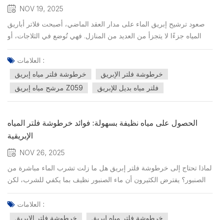
NOV 19, 2025
صعود ترشيح إبريق الماء على مدار العقد الماضي، أصبحت فلاتر أباريق
المياه جزءًا لا يتجزأ من العديد من المنازل. فهي تُوضع في الثلاجات، أو
على مكاتب العمل، أو بجانب محطات القهوة - فهي بسيطة وسهلة
الصيانة، وفعالة بشكل مدهش للترطيب اليومي. لمن يرغبون في مياه ذات
العلامات :
مذاق أفضل دون الحاجة إلى تركيب أنظمة سباكة،...
خرطوشة فلتر الإبريق
خرطوشة فلتر مياه إبريق
فلتر مياه بديل للإبريق
مرشح مياه إبريق Z059
الحصول على مياه نظيفة بسهولة: فوائد خرطوشة فلتر المياه
الإبريقية
NOV 26, 2025
لماذا تحتاج إلى خرطوشة فلتر إبريق هل ما زلت تشرب الماء مباشرة من
الصنبور؟ يفترض الكثيرون أن ماء الصنبور نظيف بما يكفي للشرب، لكن
في الواقع، حتى ماء الصنبور المُعالج قد يحتوي على بقايا الفلورايد
والمعادن الثقيلة والرواسب والشوائب المجهرية الأخرى. تؤثر هذه
العلامات :
الملوثات على طعم الماء وقد تؤثر على صحتك على...
خرطوشة فلتر مياه إبريق
خرطوشة فلتر الإبريق