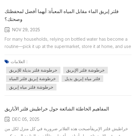
فلتر إبريق الماء مقابل المياه المعبأة: أيهما أفضل لمحفظتك
وصحتك؟
NOV 29, 2025
For many households, relying on bottled water has become a
routine—pick it up at the supermarket, store it at home, and use
it for everyday drinking. Bottled water feels clean, convenient,
and safe. But as prices continue to rise and plastic waste
العلامات :
becomes a growing concern, more consumers are...
خرطوشة فلتر الإبريق
خرطوشة فلتر بديلة للإبريق
فلتر مياه إبريق بديل
خرطوشة إبريق فلتر المياه
خرطوشة فلتر مياه إبريق
المفاهيم الخاطئة الشائعة حول خراطيش فلتر الأباريق
DEC 05, 2025
خراطيش فلتر الإبريقأصبحت هذه الفلاتر ضرورية في كل منزل لكل من
يرغب في الاستمتاع بمياه أنظف وأفضل مذاقًا دون الحاجة إلى تركيب