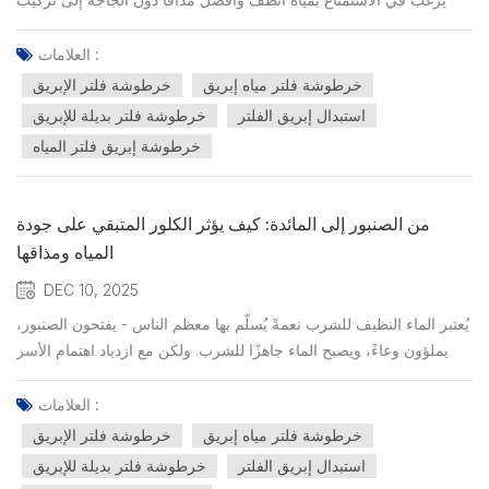
أنظمة معقدة. ومع ذلك، ورغم شعبيتها، لا تزال هناك مفاهيم خاطئة كثيرة
تحيط بكيفية عمل هذه الفلاتر، وما تزيله من شوائب، ومدى فعاليتها
العلامات :
الحقيقية. سنوضح اليوم بعضًا من أكثر المفاهيم...
خرطوشة فلتر مياه إبريق
خرطوشة فلتر الإبريق
استبدال إبريق الفلتر
خرطوشة فلتر بديلة للإبريق
خرطوشة إبريق فلتر المياه
من الصنبور إلى المائدة: كيف يؤثر الكلور المتبقي على جودة
المياه ومذاقها
DEC 10, 2025
يُعتبر الماء النظيف للشرب نعمةً يُسلّم بها معظم الناس - يفتحون الصنبور،
يملؤون وعاءً، ويصبح الماء جاهزًا للشرب. ولكن مع ازدياد اهتمام الأسر
بمكونات مياه الصنبور، أصبحت مناقشة الكلور والطعم وجودة المياه
بشكل عام ذات أهمية متزايدة. في الواقع، إحدى أبسط الطرق لتحسين
العلامات :
مياه الشرب اليومية في المنزل ليست تر...
خرطوشة فلتر مياه إبريق
خرطوشة فلتر الإبريق
استبدال إبريق الفلتر
خرطوشة فلتر بديلة للإبريق