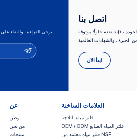
اتصل بنا
دة ، فإننا نقدم حلولًا موثوقة
يرجى القراءة ، والبقاء على اطلاع ، والاشتراك ، ونحن نرحب بك لنقول لنا ما هو رأيك.
ات من الخبرة ، والشهادات العالمية (NSF ، CE ، FDA) ، والأسعار
التنافسية. نحن نقدم خدمات OEM/ODM ونكون موردين موثوق بهم لأهم العلامات
ابدأ الآن
العلامات الساخنة
عن
فلتر مياه الثلاجة
وطن
OEM / ODM فلتر المياه الصانع
من نحن
فلتر مياه معتمد من NSF
منتجات