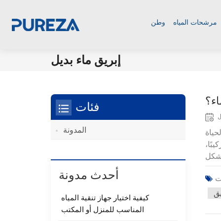
مرشحات المياه
وطن
إبريق ماء بديل
اء؟
فئات
J
المدونة
حياة
بًا،
أحدث مدونة
يق
كيفية اختيار جهاز تنقية المياه
المناسب للمنزل أو المكتب