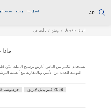
اتصل بنا
مصنع
تصنيع ال
AR
إبريق ماء بديل
أنت في :
/
وطن
/
ماذا 
يستخدم الكثير من الناس أباريق ترشيح المياه، لكن قليل
اليومية للعديد من الأسر. وبالمقارنة مع أنظمة الترشي
فلتر بديل لإبريق Z059
خرطوشة فلتر