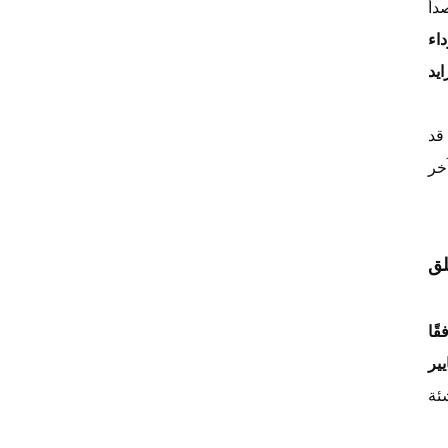
دأ
اء
يد
قد
لق
قًا