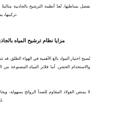
بفضل بساطتها، تُعدّ أنظمة الترشيح بالجاذبية مثالية
تركيبها، يمكنها توفير إمداد مستمر من المياه المفلترة لعدة أشخاص بأقل جهد ممكن.
مزايا نظام ترشيح المياه بالجاذ
يُصبح اختيار المواد بالغ الأهمية في الهواء الطلق. قد
والاستخدام الخشن. أما فلاتر المياه المصنوعة من ال
لا يمتص الفولاذ المقاوم للصدأ الروائح بسهولة، ويحا
للاستخدام الخارجي المتكرر، حيث تُعدّ المتانة والنظافة من الأمور الأساسية.