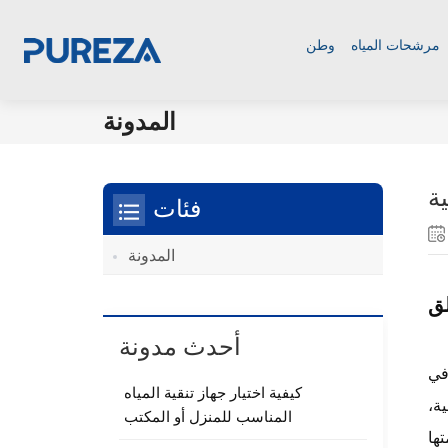
مرشحات المياه
وطن
المدونة
ة
فئات
المدونة
لق
أحدث مدونة
في
كيفية اختيار جهاز تنقية المياه
ية،
المناسب للمنزل أو المكتب