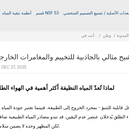
معدات الأصلية / تصنيع التصميم الشخصي
قسم NSF 53
أنظمة تنقية المياه
أنت في :
المدونة
/
وطن
/
ح مثالي بالجاذبية للتخييم والمغامرات الخارجي
DEC 27, 2025
لماذا تُعدّ المياه النظيفة أكثر أهمية في الهواء الط
بلية للتنبؤ - بمجرد الخروج إلى الطبيعة. فبينما نعتبر جودة المياه 
اء الطلق يُدخلان عنصر عدم اليقين. قد تبدو مصادر المياه الطبيعية صاف
لكن المظهر وحده لا يضمن سلامتها.