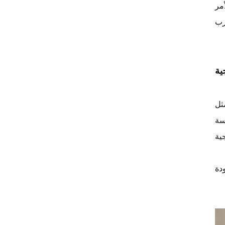
مر
ية
اه شرب