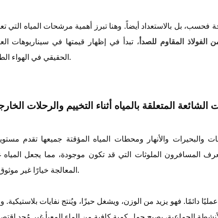
حة فحسب، بل بالاستعداد أيضاً. وهنا تبرز أهمية مرشحات المياه التي ت
 الفولاذ المقاوم للصدأ
، تبدأ في إظهار قيمتها في سيناريوهات العا
الحقيقي في الهواء الطلق.
 الشائعة المتعلقة بالمياه أثناء التخييم والرحلات الخارج
ات والبحيرات والأنهار ومحطات المياه المؤقتة جميعها تقدم مستوي
عرف المسافرون الملوثات التي قد تكون موجودة، مما يجعل المياه غ
المعالجة خيارًا غير موثوق به.
مليًا دائمًا. فهو يزيد من الوزن، ويشغل حيزًا، ويُنتج نفايات بلاستيكية. 