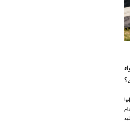
موزع مياه باردة مُفلترة يُوضع
على سطح الطاولة
موزع مياه PUREZA PU-T02
يُوضع على سطح الطاولة
جهاز تنقية المياه الباردة PU-T02
الذي يوضع على سطح الطاولة
جهاز تنقية المياه Pureza ذو
اء
التناضح العكسي الذي يوضع على
سطح الطاولة
؟
إنها
ام