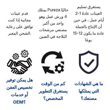
يستغرق تسليم
يمتلك Pureza حاليًا
العينات عادةً 1-2
قدم عينات
4 ورش عمل وهو
أيام عمل ، في حين
مجانية إذا كنت
واحد من أكبر
أن الإنتاج بالجملة
توافق على رعاية
مصنعي مرشحات
عادة ما يكون 12-15
الشحن المعبر.
الثلاجة في الصين
يومًا.
هل يمكن توفير
ما هي الشهادات
كم من الوقت
تخصيص العفن
التي يمتلكها
يستغرق التطوير
أو خدمات
مصنعك؟
المخصص؟
OEM؟