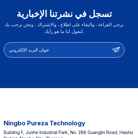
المنتج وتخصيص وظائفه وتحسين
التخصيص الكاملة】: مرشح
الأداء 【تجربة الشركة
الملحقات وأنظمة ترشيح المياه
تسجل في نشرتنا الإخبارية
المصنعة】: مورد مخصص
الكاملة 【OEM & ODM】:
لمحلات السوبر ماركت في
تصميم المنتج وتخصيص وظائفه
يرجى القراءة ، والبقاء على اطلاع ، والاشتراك ، ونحن نرحب بك
أمريكا الشمالية غير متصل
وتحسين الأداء 【تجربة الشركة
بالإنترنت و Top 3 Canner
المصنعة】: مورد مخصص
لنقول لنا ما هو رأيك.
Cannase Cannase
لمحلات السوبر ماركت في
أمريكا الشمالية غير متصل
بالإنترنت و Top 3 Canner
Cannase Cannase
Ningbo Pureza Technology
Building F, Junhe Industrial Park, No. 288 Guanglin Road, Haishu