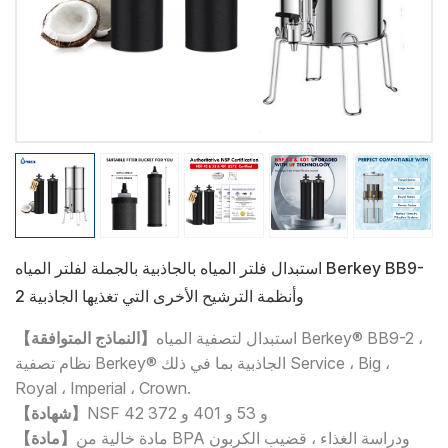
استبدال فلتر المياه بالجاذبية بالجملة لفلتر المياه Berkey BB9-
2 وأنظمة الترشيح الأخرى التي تغذيها الجاذبية
استبدال لتصفية المياه Berkey® BB9-2 ،
【النماذج المتوافقة】
نظام تصفية Berkey® الجاذبية بما في ذلك Service ، Big ،
Royal ، Imperial ، Crown.
NSF 42 و 53 و 401 و 372
【شهادة】
مادة خالية من BPA ودراسة الغذاء ، قضيب الكربون
【مادة】