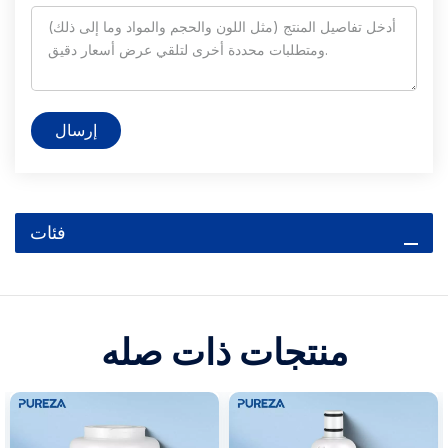
إرسال
فئات
منتجات ذات صله