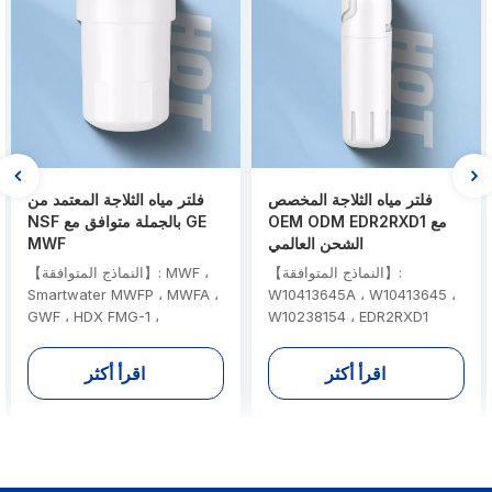
فلتر مياه الثلاجة المخصص
فلتر مياه الثلاجة المعتمد من
OEM ODM EDR2RXD1 مع
NSF بالجملة متوافق مع GE
الشحن العالمي
MWF
【النماذج المتوافقة】:
【النماذج المتوافقة】: MWF ،
Smartwater MWFP ، MWFA ،
W10413645A ، W10413645 ،
GWF ، HDX FMG-1 ،
W10238154 ، EDR2RXD1
【شهادة】: NSF 42 و 53 معتمد
WFC1201 ، RWF1060 ،
من NSF و IAPMO 、 EPA
197D6321P006 ، Kenmore
اقرأ أكثر
اقرأ أكثر
【مهلة الرصاص السائبة】: 12-
9991 【شهادة】: NSF 42 و 53
15 يوما 【خيارات التخصيص
معتمد من NSF و IAPMO 、
الكاملة】: مرشح الملحقات
EPA 【مادة】: سريلانكي تنشيط
وأنظمة ترشيح المياه الكاملة
الكربون 【مهلة الرصاص
【OEM & ODM】: تصميم
السائبة】: 12-15 يوما 【خيارات