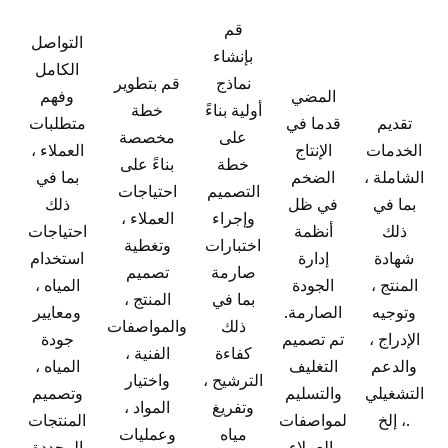
قم
التواصل
بإنشاء
الكامل
نماذج
قم بتطوير
المضي
وفهم
أولية بناءً
خطة
تقديم
قدما في
متطلبات
على
مخصصة
الخدمات
الإنتاج
العملاء ،
خطة
بناءً على
الشاملة ،
الضخم
بما في
التصميم
احتياجات
بما في
في ظل
ذلك
وإجراء
العملاء ،
ذلك
أنظمة
احتياجات
اختبارات
وتغطية
شهادة
إدارة
استخدام
صارمة
تصميم
المنتج ،
الجودة
المياه ،
بما في
المنتج ،
وتوجيه
الصارمة.
ومعايير
ذلك
والمواصفات
الإدراج ،
تم تصميم
جودة
كفاءة
الفنية ،
والدعم
التغليف
المياه ،
الترشيح ،
واختيار
التشغيلي
والتسليم
وتصميم
وتفريغ
المواد ،
، إلخ.
لمواصفات
المنتجات
مياه
وعمليات
العملاء.
المحددة