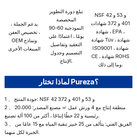
تبلغ دورة التطوير
NSF 42 و 53 و
المخصصة
401 و 372 شهادات
يدعم الجملة ،
النموذجية 60-90
، شهادة EPA ،
تخصيص العفن ،
يومًا ، اعتمادًا على
شهادة Tüv ، شهادة
OEM ونماذج
التعقيد وتفاصيل
ISO9001 ، شهادة
المبيعات الأخرى
التصميم وجدول
CE ، شهادة ROHS
الإنتاج.
وما إلى ذلك.
لماذا تختار Pureza؟
1 、 جودة المنتج: NSF 42 و 53 و 401 و 372
2 、 مصنع المصدر: 20،000 ㎡ منطقة إنتاج مع 4 ورش عمل
رئيسية و 22 خطًا إنتاجًا ، أكثر من 100 آلة تصنيع.
3 、 الفريق الفني: يتألف من 25 خبير تنقية المياه مع 15 عامًا من
الخبرة لكل منهما.