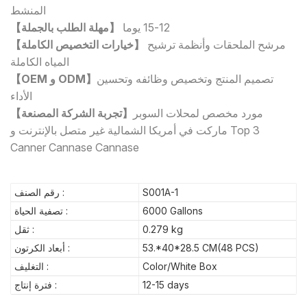
المنشط
12-15 يوما
【مهلة الطلب بالجملة】
مرشح الملحقات وأنظمة ترشيح
【خيارات التخصيص الكاملة】
المياه الكاملة
تصميم المنتج وتخصيص وظائفه وتحسين
【OEM و ODM】
الأداء
مورد مخصص لمحلات السوبر
【تجربة الشركة المصنعة】
ماركت في أمريكا الشمالية غير متصل بالإنترنت و Top 3
Canner Cannase Cannase
S001A-1
رقم الصنف :
6000 Gallons
تصفية الحياة :
0.279 kg
ثقل :
53.*40*28.5 CM(48 PCS)
أبعاد الكرتون :
Color/White Box
التغليف :
12-15 days
فترة إنتاج :