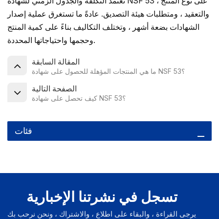
تعتمد التكلفة والجدول الزمني لشهادة NSF 53 على نوع المنتج ،
والتعقيد ، ومتطلبات هيئة التصديق. عادةً ما تستغرق عملية إصدار
الشهادات بضعة أشهر ، وتختلف التكاليف بناءً على كمية المنتج
وحجمها واحتياجاتها المحددة.
المقالة السابقة
ما هي المنتجات المؤهلة للحصول على شهادة NSF 53؟
الصفحة التالية
كيف تحصل على شهادة NSF 53؟
فئات
تسجل في نشرتنا الإخبارية
يرجى القراءة ، والبقاء على اطلاع ، والاشتراك ، ونحن نرحب بك