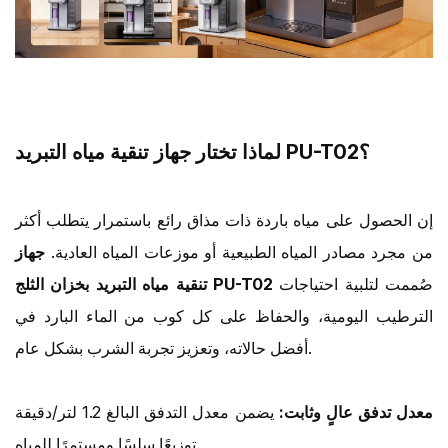
لماذا تختار جهاز تنقية مياه التبريد PU-T02؟
إن الحصول على مياه باردة ذات مذاق رائع باستمرار يتطلب أكثر
من مجرد مصادر المياه الطبيعية أو موزعات المياه العادية.
جهاز
صُممت لتلبية احتياجات
تنقية مياه التبريد بخزان الثلج PU-T02
الترطيب اليومية، والحفاظ على كل كوب من الماء البارد في
أفضل حالاته، وتعزيز تجربة الشرب بشكل عام.
معدل تدفق عالٍ وثابت:
يضمن معدل التدفق البالغ 1.2 لتر/دقيقة
توزيعًا سلسًا ومستمرًا للمياه.