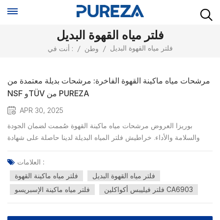
فلتر مياه القهوة البديل
فلتر مياه القهوة البديل
/
وطن
/
أنت في :
مرشحات مياه ماكينة القهوة الفاخرة: مرشحات بديلة معتمدة من
NSF وTÜV من PUREZA
APR 30, 2025
بوريزا العروض مرشحات مياه ماكينة القهوة صُممت لضمان الجودة
والسلامة والأداء. خراطيش فلتر المياه البديلة لدينا حاصلة على شهادة
NSF-42/53 واختبار TÜV، مما يوفر مياهًا نظيفة ولذيذة باستمرار لآلات
الإسبريسو وآلات تحضير القهوة. تزيل هذه الفلاتر عالية الجودة الكلور
العلامات :
والرواسب والمعادن الثقيلة (مثل الرصاص وا...
فلتر مياه القهوة البديل
فلتر مياه ماكينة القهوة
فلتر فيليبس أكواكلين CA6903
فلتر مياه ماكينة الإسبريسو