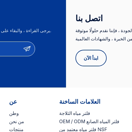
اتصل بنا
دة ، فإننا نقدم حلولًا موثوقة
يرجى القراءة ، والبقاء على اطلاع ، والاشتراك ، ونحن نرحب بك لنقول لنا ما هو رأيك.
ات من الخبرة ، والشهادات العالمية (NSF ، CE ، FDA) ، والأسعار
التنافسية. نحن نقدم خدمات OEM/ODM ونكون موردين موثوق بهم لأهم العلامات
ابدأ الآن
العلامات الساخنة
عن
فلتر مياه الثلاجة
وطن
OEM / ODM فلتر المياه الصانع
من نحن
فلتر مياه معتمد من NSF
منتجات