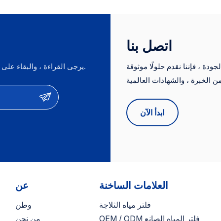
اتصل بنا
دة ، فإننا نقدم حلولًا موثوقة
يرجى القراءة ، والبقاء على اطلاع ، والاشتراك ، ونحن نرحب بك لنقول لنا ما هو رأيك.
ات من الخبرة ، والشهادات العالمية (NSF ، CE ، FDA) ، والأسعار
التنافسية. نحن نقدم خدمات OEM/ODM ونكون موردين موثوق بهم لأهم العلامات
ابدأ الآن
العلامات الساخنة
عن
فلتر مياه الثلاجة
وطن
OEM / ODM فلتر المياه الصانع
من نحن