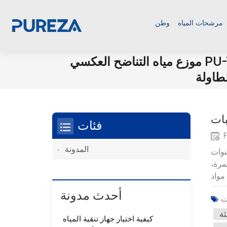
مرشحات المياه
وطن
موزع مياه التناضح العكسي PU-T01 الذي يوضع على سطح
طاولة
فئات
المدونة
نوات
مرة،
أحدث مدونة
ئة
كيفية اختيار جهاز تنقية المياه