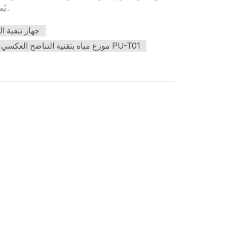
يُمكن للمستخدمين الحصول بسهولة على الماء البارد أو الساخن عند الحاجة. و...
جهاز تنقية ا
موزع مياه بتقنية التناضح العكسي PU-T01