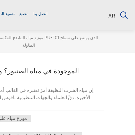
اتصل بنا
مصنع
تصنيع ال
AR
موزع مياه التناضح العكسي PU-T01 الذي يوضع على س
الطاولة
ما هي مركبات PFAS الموجودة في مياه ال
إن مياه الشرب النظيفة أمرٌ نعتبره في الغالب أمرا
الأخيرة، دقّ العلماء والجهات التنظيمية ناقوس
موزع مياه عل