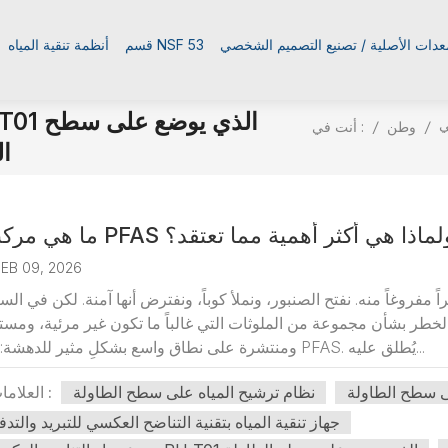
معدات الأصلية / تصنيع التصميم الشخصي
قسم NSF 53
أنظمة تنقية المياه
طح
أنت في :
/
وطن
/
ال
صنبور؟ ولماذا هي أكثر أهمية مما تعتقد؟
FEB 09, 2026
ً مفروغاً منه. نفتح الصنبور، ونملأ كوباً، ونفترض أنها آمنة. لكن في الس
 الخطر بشأن مجموعة من الملوثات التي غالباً ما تكون غير مرئية، ومست
ومنتشرة على نطاق واسع بشكلٍ مثير للدهشة: مواد PFAS. يُطلق عليه...
ى سطح الطاولة
نظام ترشيح المياه على سطح الطاولة
العلامات :
جهاز تنقية المياه بتقنية التناضح العكسي للتبريد والتدف