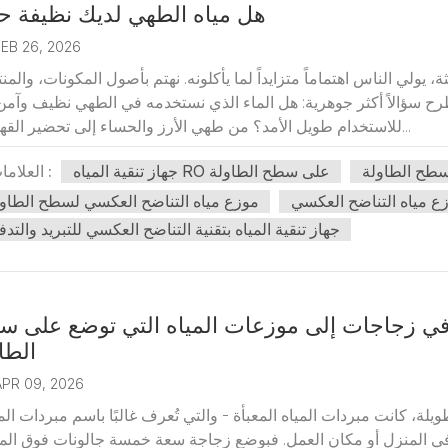
هل مياه الطهي لديك نظيفة حق
FEB 26, 2026
ولي الناس اهتماماً متزايداً لما يأكلونه. نهتم بأصول المكونات، والمن
نطرح سؤالاً أكثر جوهرية: هل الماء الذي نستخدمه في الطهي نظيف وآمن 
للاستخدام طويل الأمد؟ من طهي الأرز والحساء إلى تحضير القهوة وا...
سطح الطاولة
جهاز تنقية المياه RO على سطح الطاولة
العلامات :
موزع مياه التناضح العكسي لسطح الطاو
جهاز تنقية المياه بتقنية التناضح العكسي للتبريد والتدف
ة في زجاجات إلى موزعات المياه التي توضع على 
الطا
APR 09, 2026
ة، كانت مبردات المياه المعبأة - والتي تُعرف غالبًا باسم مبردات المي
ي المنزل أو مكان العمل. فبوضع زجاجة سعة خمسة جالونات فوق الم