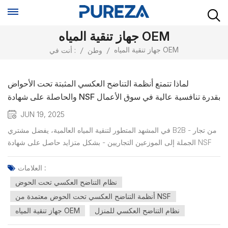
جهاز تنقية المياه OEM
جهاز تنقية المياه OEM
/
وطن
/
أنت في :
لماذا تتمتع أنظمة التناضح العكسي المثبتة تحت الأحواض
والحاصلة على شهادة NSF بقدرة تنافسية عالية في سوق الأعمال
بين الشركات (B2B)
JUN 19, 2025
في المشهد المتطور لتنقية المياه العالمية، يفضل مشتري B2B - من تجار
الجملة إلى الموزعين التجاريين - بشكل متزايد حاصل على شهادة NSF
أنظمة التناضح العكسي تحت الحوض بفضل سلامتها وأدائها وجاذبيتها
السوقية. سواءً لخدمة العملاء السكنيين أو الشركات الصغيرة، توفر هذه
العلامات :
الأنظمة قيمة لا مثيل لها، خاصةً عند دعمها...
نظام التناضح العكسي تحت الحوض
أنظمة التناضح العكسي تحت الحوض معتمدة من NSF
نظام التناضح العكسي للمنزل
جهاز تنقية المياه OEM