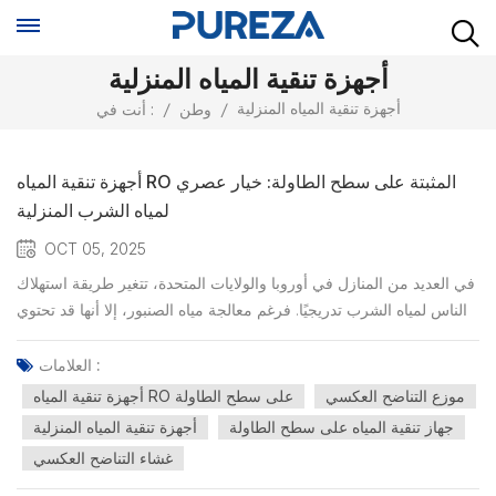
أجهزة تنقية المياه المنزلية
أجهزة تنقية المياه المنزلية
/
وطن
/
أنت في :
أجهزة تنقية المياه RO المثبتة على سطح الطاولة: خيار عصري
لمياه الشرب المنزلية
OCT 05, 2025
في العديد من المنازل في أوروبا والولايات المتحدة، تتغير طريقة استهلاك
الناس لمياه الشرب تدريجيًا. فرغم معالجة مياه الصنبور، إلا أنها قد تحتوي
على ملوثات يصعب إزالتها، مثل: الكلور المتبقي والرصاص وPFASتشير
التقارير الصادرة عن وكالة حماية البيئة الأمريكية (EPA)[1] والوكالة
العلامات :
الأوروبية للبيئة (EEA)[2] إل...
موزع التناضح العكسي
أجهزة تنقية المياه RO على سطح الطاولة
جهاز تنقية المياه على سطح الطاولة
أجهزة تنقية المياه المنزلية
غشاء التناضح العكسي