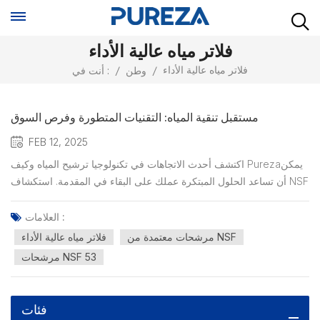
فلاتر مياه عالية الأداء
فلاتر مياه عالية الأداء
/
وطن
/
أنت في :
مستقبل تنقية المياه: التقنيات المتطورة وفرص السوق
FEB 12, 2025
اكتشف أحدث الاتجاهات في تكنولوجيا ترشيح المياه وكيف Purezaيمكن
أن تساعد الحلول المبتكرة عملك على البقاء في المقدمة. استكشاف NSF
53/401 المنتجات المعتمدة والتقدم الرائد في الصناعة. تمر صناعة ترشيح
المياه بتطور تحويلي ، مدفوعًا بالطلب المتزايد على حلول مياه أنظف
العلامات :
وأكثر أمانًا وأكثر استدامة. من تق...
مرشحات معتمدة من NSF
فلاتر مياه عالية الأداء
مرشحات NSF 53
فئات