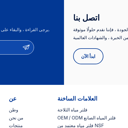
اتصل بنا
دة ، فإننا نقدم حلولًا موثوقة
يرجى القراءة ، والبقاء على اطلاع ، والاشتراك ، ونحن نرحب بك لنقول لنا ما هو رأيك.
ات من الخبرة ، والشهادات العالمية (NSF ، CE ، FDA) ، والأسعار
التنافسية. نحن نقدم خدمات OEM/ODM ونكون موردين موثوق بهم لأهم العلامات
ابدأ الآن
العلامات الساخنة
عن
فلتر مياه الثلاجة
وطن
OEM / ODM فلتر المياه الصانع
من نحن
فلتر مياه معتمد من NSF
منتجات