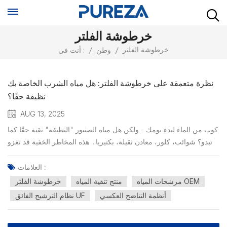
خرطوشة الفلتر
خرطوشة الفلتر
/
وطن
/
أنت في :
نظرة متعمقة على خرطوشة الفلتر: هل مياه الشرب الخاصة بك
نظيفة حقًا؟
AUG 13, 2025
كوب من الماء لبدء يومك - ولكن هل مياه الصنبور "النظيفة" نقية حقًا كما
تبدو؟ شوائب، كلور، معادن ثقيلة، بكتيريا... هذه المخاطر الخفية قد تغزو
حياتك بصمت. من هم الأبطال المجهولون الذين يحرسون سلامة المياه
الخاصة بك؟ - هؤلاء المصممون بشكل فريد خراطيش الفلتر فيك منتجات
العلامات :
تنقية المياه!اليوم نكشف لكم عن قدرا...
مرشحات المياه OEM
منتج تنقية المياه
خرطوشة الفلتر
أنظمة التناضح العكسي
نظام الترشيح الفائق UF