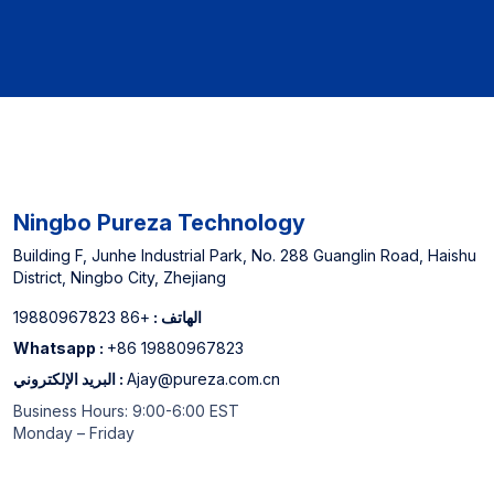
بالإنترنت و Top 3 Canner
Cannase Cannase
Ningbo Pureza Technology
Building F, Junhe Industrial Park, No. 288 Guanglin Road, Haishu
District, Ningbo City, Zhejiang
الهاتف :
+86 19880967823
Whatsapp :
+86 19880967823
Ajay@pureza.com.cn
البريد الإلكتروني :
Business Hours: 9:00-6:00 EST
Monday – Friday