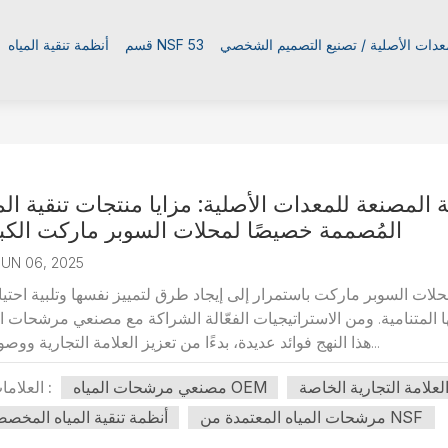
معدات الأصلية / تصنيع التصميم الشخصي
قسم NSF 53
أنظمة تنقية المياه
المصنعة للمعدات الأصلية: مزايا منتجات تنقية الم
المُصممة خصيصًا لمحلات السوبر ماركت الكب
JUN 06, 2025
ات السوبر ماركت باستمرار إلى إيجاد طرق لتمييز نفسها وتلبية احتي
لمتنامية. ومن الاستراتيجيات الفعّالة الشراكة مع مصنعي مرشحات المياه OEM لتطوير منتجات تنقية مياه مخصص
هذا النهج فوائد عديدة، بدءًا من تعزيز العلامة التجارية ووصولًا إل...
علامة التجارية الخاصة
مصنعي مرشحات المياه OEM
العلامات :
مرشحات المياه المعتمدة من NSF
أنظمة تنقية المياه المخص