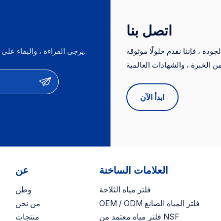
اتصل بنا
دة ، فإننا نقدم حلولًا موثوقة
يرجى القراءة ، والبقاء على اطلاع ، والاشتراك ، ونحن نرحب بك لنقول لنا ما هو رأيك.
ات من الخبرة ، والشهادات العالمية (NSF ، CE ، FDA) ، والأسعار
التنافسية. نحن نقدم خدمات OEM/ODM ونكون موردين موثوق بهم لأهم العلامات
ابدأ الآن
العلامات الساخنة
عن
فلتر مياه الثلاجة
وطن
OEM / ODM فلتر المياه الصانع
من نحن
فلتر مياه معتمد من NSF
منتجات