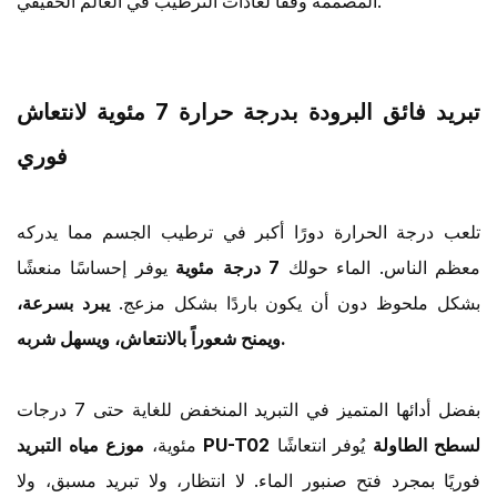
المصممة وفقًا لعادات الترطيب في العالم الحقيقي.
تبريد فائق البرودة بدرجة حرارة 7 مئوية لانتعاش
فوري
تلعب درجة الحرارة دورًا أكبر في ترطيب الجسم مما يدركه
معظم الناس. الماء حولك
7 درجة مئوية
يوفر إحساسًا منعشًا
بشكل ملحوظ دون أن يكون باردًا بشكل مزعج.
يبرد بسرعة،
ويمنح شعوراً بالانتعاش، ويسهل شربه.
بفضل أدائها المتميز في التبريد المنخفض للغاية حتى 7 درجات
موزع مياه التبريد PU-T02 لسطح الطاولة
يُوفر انتعاشًا
مئوية،
فوريًا بمجرد فتح صنبور الماء. لا انتظار، ولا تبريد مسبق، ولا