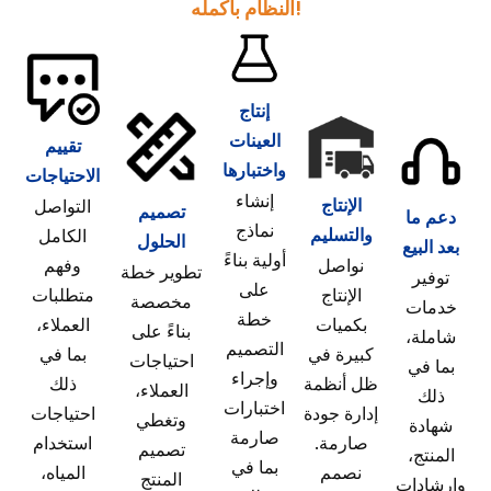
النظام بأكمله!
إنتاج
العينات
تقييم
واختبارها
الاحتياجات
إنشاء
الإنتاج
التواصل
تصميم
دعم ما
نماذج
والتسليم
الكامل
الحلول
بعد البيع
أولية بناءً
نواصل
وفهم
تطوير خطة
توفير
على
الإنتاج
متطلبات
مخصصة
خدمات
خطة
بكميات
العملاء،
بناءً على
شاملة،
التصميم
كبيرة في
بما في
احتياجات
بما في
وإجراء
ظل أنظمة
ذلك
العملاء،
ذلك
اختبارات
إدارة جودة
احتياجات
وتغطي
شهادة
صارمة
صارمة.
استخدام
تصميم
المنتج،
بما في
نصمم
المياه،
المنتج
وإرشادات