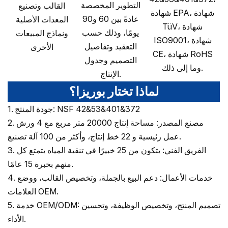
التطوير المخصصة
القالب وتصنيع
شهادة EPA، شهادة
عادةً بين 60 و90
المعدات الأصلية
TüV، شهادة
يومًا، وذلك حسب
ونماذج المبيعات
ISO9001، شهادة
التعقيد وتفاصيل
الأخرى
CE، شهادة RoHS
التصميم وجدول
وما إلى ذلك.
الإنتاج.
لماذا تختار بوريزا؟
1. جودة المنتج: NSF 42&53&401&372
2. مصنع المصدر: مساحة إنتاج 20000 متر مربع مع 4 ورش
عمل رئيسية و 22 خط إنتاج، وأكثر من 100 آلة تصنيع.
3. الفريق الفني: يتكون من 25 خبيرًا في تنقية المياه يتمتع كل
منهم بخبرة 15 عامًا.
4. خدمات الأعمال: دعم البيع بالجملة، وتخصيص القالب، ووضع
العلامات OEM.
5. خدمة OEM/ODM: تصميم المنتج، وتخصيص الوظيفة، وتحسين
الأداء.