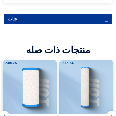
فئات
منتجات ذات صله