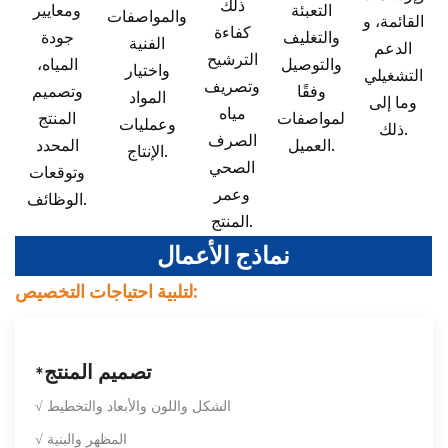
ذلك
التعبئة
ومعايير
والمواصفات
القائمة، و
كفاءة
والتغليف
جودة
الفنية
الدعم
الترشيح
والتوصيل
المياه،
واختيار
التشغيلي
وتصريف
وفقًا
وتصميم
المواد
وما إلى
مياه
لمواصفات
المنتج
وعمليات
ذلك.
الصرف
العميل.
المحدد
الإنتاج.
الصحي
وتوقعات
وعمر
الوظائف.
المنتج.
نماذج الأعمال
لتلبية احتياجات التخصيص:
تصميم المنتج
*
√ الشكل واللون والأبعاد والتخطيط
√ المظهر والبنية