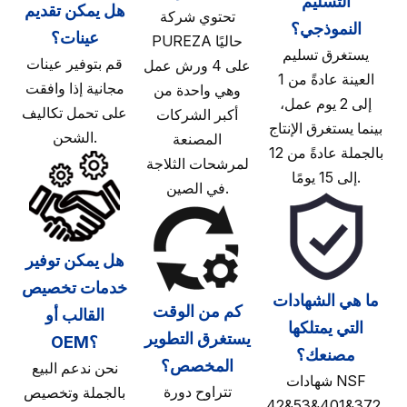
التسليم
هل يمكن تقديم
تحتوي شركة
النموذجي؟
عينات؟
PUREZA حاليًا
يستغرق تسليم
قم بتوفير عينات
على 4 ورش عمل
العينة عادةً من 1
مجانية إذا وافقت
وهي واحدة من
إلى 2 يوم عمل،
على تحمل تكاليف
أكبر الشركات
بينما يستغرق الإنتاج
الشحن.
المصنعة
بالجملة عادةً من 12
لمرشحات الثلاجة
إلى 15 يومًا.
في الصين.
هل يمكن توفير
خدمات تخصيص
ما هي الشهادات
كم من الوقت
القالب أو
التي يمتلكها
يستغرق التطوير
OEM؟
مصنعك؟
المخصص؟
نحن ندعم البيع
شهادات NSF
تتراوح دورة
بالجملة وتخصيص
42&53&401&372،